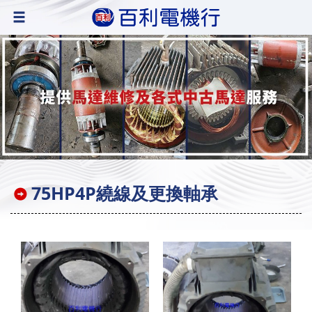
75HP4P繞線及更換軸承