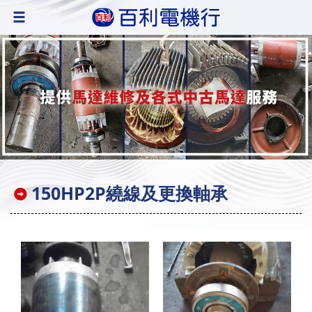
150HP2P繞線及更換軸承